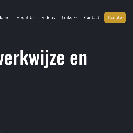
Home
About Us
Videos
Links
Contact
Donate
werkwijze en