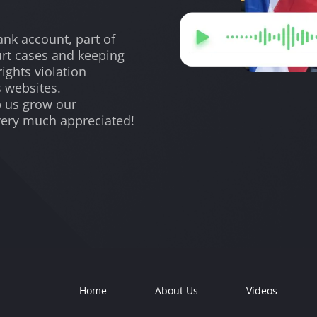
nk account, part of
urt cases and keeping
ights violation
s websites.
lp us grow our
very much appreciated!
Home
About Us
Videos